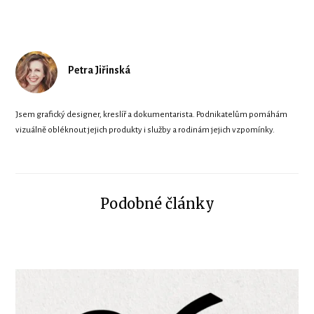
Petra Jiřinská
Jsem grafický designer, kreslíř a dokumentarista. Podnikatelům pomáhám
vizuálně obléknout jejich produkty i služby a rodinám jejich vzpomínky.
Podobné články