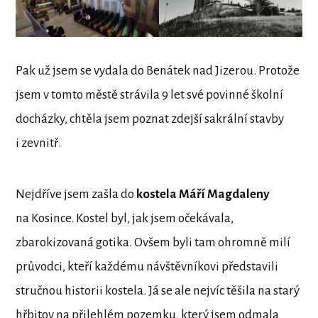
Pak už jsem se vydala do Benátek nad Jizerou. Protože
jsem v tomto městě strávila 9 let své povinné školní
docházky, chtěla jsem poznat zdejší sakrální stavby
i zevnitř.
Nejdříve jsem zašla do
kostela Máří Magdaleny
na Kosince. Kostel byl, jak jsem očekávala,
zbarokizovaná gotika. Ovšem byli tam ohromně milí
průvodci, kteří každému návštěvníkovi představili
stručnou historii kostela. Já se ale nejvíc těšila na starý
hřbitov na přilehlém pozemku, který jsem odmala