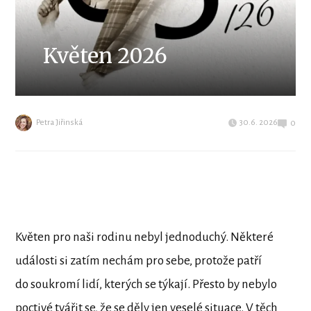
Květen 2026
Petra Jiřinská
30.6. 2026
0
Květen pro naši rodinu nebyl jednoduchý. Některé
události si zatím nechám pro sebe, protože patří
do soukromí lidí, kterých se týkají. Přesto by nebylo
poctivé tvářit se, že se děly jen veselé situace. V těch