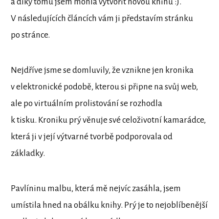
a díky tomu jsem mohla vytvořit novou knihu :).
V následujících článcích vám ji představím stránku
po stránce.
Nejdříve jsme se domluvily, že vznikne jen kronika
v elektronické podobě, kterou si připne na svůj web,
ale po virtuálním prolistování se rozhodla
k tisku. Kroniku prý věnuje své celoživotní kamarádce,
která ji v její výtvarné tvorbě podporovala od
základky.
Pavlíninu malbu, která mě nejvíc zasáhla, jsem
umístila hned na obálku knihy. Prý je to nejoblíbenější