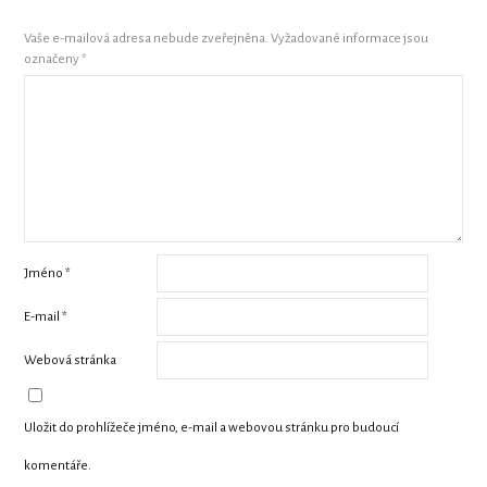
Vaše e-mailová adresa nebude zveřejněna.
Vyžadované informace jsou
označeny
*
Jméno
*
E-mail
*
Webová stránka
Uložit do prohlížeče jméno, e-mail a webovou stránku pro budoucí
komentáře.