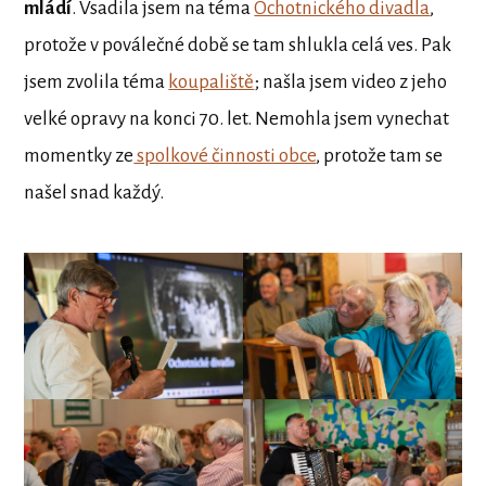
mládí
. Vsadila jsem na téma
Ochotnického divadla
,
protože v poválečné době se tam shlukla celá ves. Pak
jsem zvolila téma
koupaliště
; našla jsem video z jeho
velké opravy na konci 70. let. Nemohla jsem vynechat
momentky ze
spolkové činnosti obce
, protože tam se
našel snad každý.