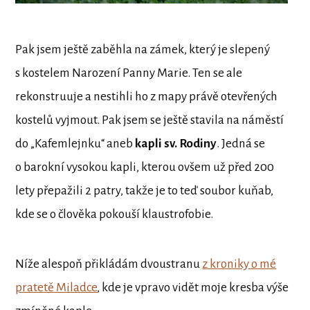
Pak jsem ještě zaběhla na zámek, který je slepený
s kostelem Narození Panny Marie. Ten se ale
rekonstruuje a nestihli ho z mapy právě otevřených
kostelů vyjmout. Pak jsem se ještě stavila na náměstí
do „Kafemlejnku“ aneb
kapli sv. Rodiny
. Jedná se
o barokní vysokou kapli, kterou ovšem už před 200
lety přepažili 2 patry, takže je to teď soubor kuňab,
kde se o člověka pokouší klaustrofobie.
Níže alespoň přikládám dvoustranu
z kroniky o mé
pratetě Miladce
, kde je vpravo vidět moje kresba výše